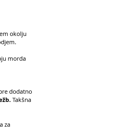
jem okolju
odjem.
obju morda
pre dodatno
ežb.
Takšna
a za