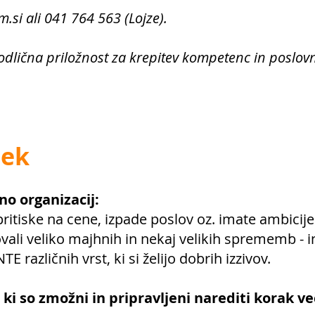
m.si
ali 041 764 563 (Lojze).
odlična priložnost za krepitev kompetenc in poslov
lek
no organizacij:
pritiske na cene, izpade poslov oz. imate ambicije 
vali veliko majhnih in nekaj velikih sprememb - in
E različnih vrst, ki si želijo dobrih izzivov.
i so zmožni in pripravljeni narediti korak ve