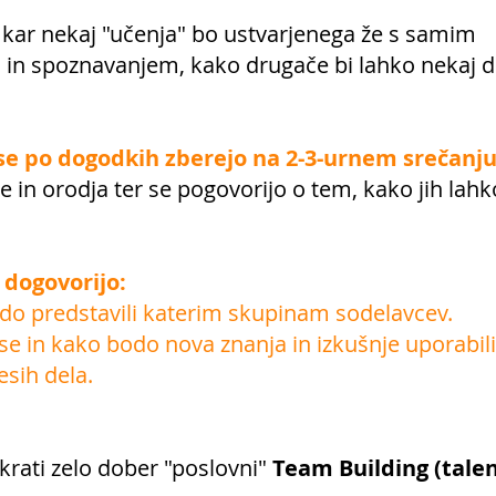
 kar nekaj "učenja" bo ustvarjenega že s samim
n spoznavanjem, kako drugače bi lahko nekaj de
 se po dogodkih zberejo na 2-3-urnem srečanj
e in orodja ter se pogovorijo o tem, kako jih lah
 dogovorijo:
bodo predstavili katerim skupinam sodelavcev.
vse in kako bodo nova znanja in izkušnje uporabili
esih dela.
hkrati zelo dober "poslovni"
Team Building (talen