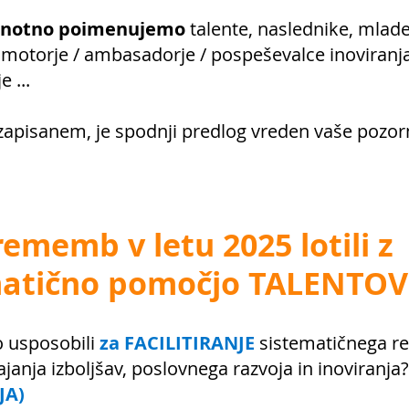
 enotno poimenujemo
talente, naslednike, mlade
omotorje / ambasadorje / pospeševalce inoviranja
 ...
zapisanem, je spodnji predlog vreden vaše pozor
rememb v letu 2025 lotili z
matično pomočjo TALENTOV
 usposobili
za FACILITIRANJE
sistematičnega r
janja izboljšav, poslovnega razvoja in inoviranja?
JA)