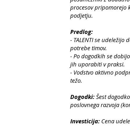
procesov pripomorejo k
podjetju.
Predlog:
- TALENTI se udeležijo d
potrebe timov.
- Po dogodkih se dobijo
jih uporabiti v praksi.
- Vodstvo aktivno podp
težo.
Dogodki:
Šest dogodkov
poslovnega razvoja (kon
Investicija:
Cena udelež