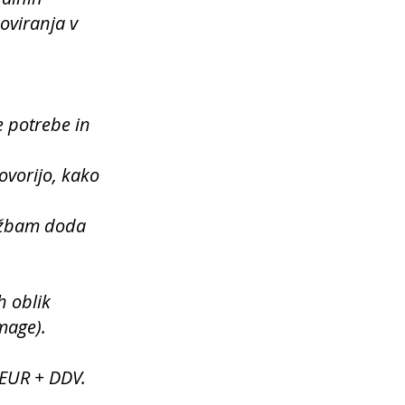
oviranja v
e potrebe in
ovorijo, kako
ležbam doda
h oblik
mage).
 EUR + DDV.