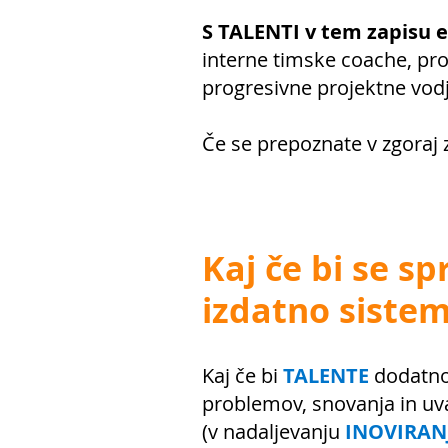
S TALENTI v tem zapisu
interne timske coache, pr
progresivne projektne vodje
Če se prepoznate v zgoraj 
Kaj če bi se sp
izdatno siste
Kaj če bi
TALENTE
dodatno
problemov, snovanja in uva
(v nadaljevanju
INOVIRAN