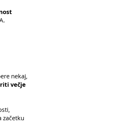
nost
A.
ere nekaj,
riti večje
sti,
a začetku