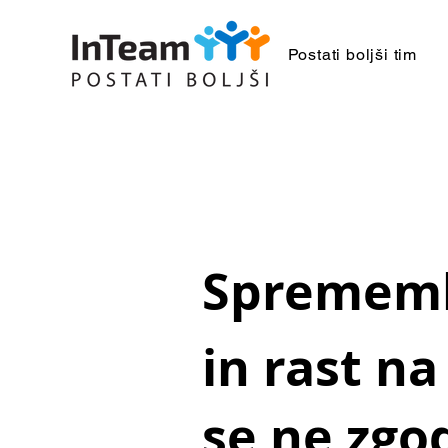
Postati boljši tim
Spremembe
in rast n
se ne zgod