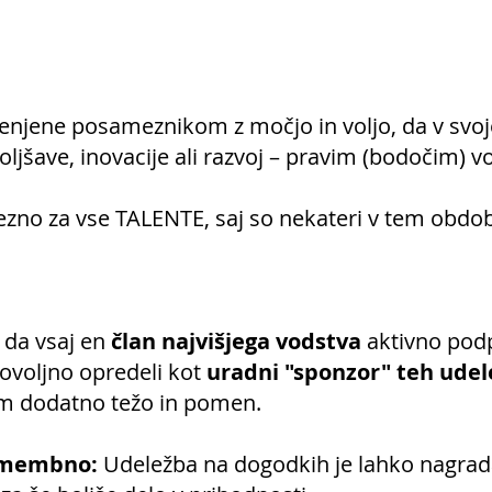
njene posameznikom z močjo in voljo, da v svo
ljšave, inovacije ali razvoj – pravim (bodočim) v
ezno za vse TALENTE, saj so nekateri v tem obd
 da vsaj en
član najvišjega vodstva
aktivno pod
ovoljno opredeli kot
uradni "sponzor" teh udel
m dodatno težo in pomen.
pomembno:
Udeležba na dogodkih je lahko nagrad