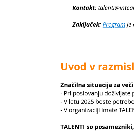
Kontakt:
talenti@intea
Zaključek:
Program
je 
Uvod v razmis
Značilna situacija za veči
- Pri poslovanju doživljate 
- V letu 2025 boste potrebo
- V organizaciji imate TALENT
TALENTI so posamezniki, k