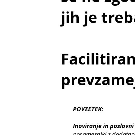
jih je tre
Facilitira
prevzame
POVZETEK:
Inoviranje in poslovni
posamezniki z dodatno z