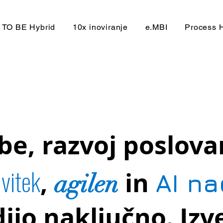
TO BE Hybrid
10x inoviranje
e.MBI
Process 
, razvoj poslova
vitek
a
,
in
AI na
agilen
ijo naključno. Izv