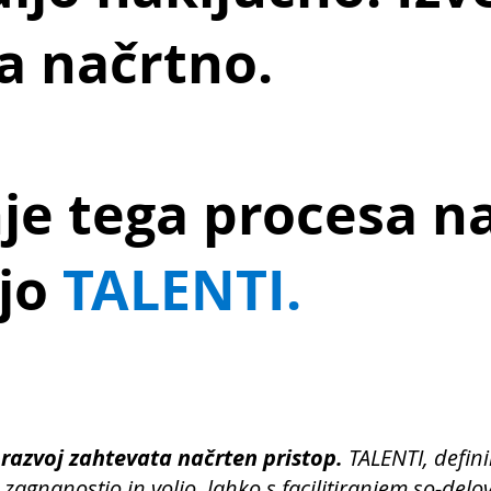
ba načrtno.
nje tega procesa n
jo
TALENTI.
 razvoj zahtevata načrten pristop.
TALENTI, defini
agnanostjo in voljo, lahko s facilitiranjem so-delo