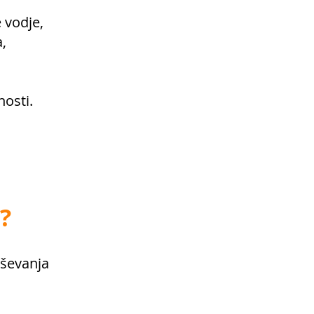
 vodje,
,
nosti.
?
eševanja