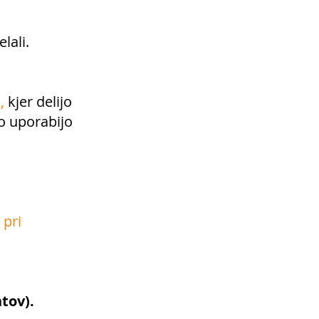
lali.
u
,
kjer delijo
ko uporabijo
 pri
tov).