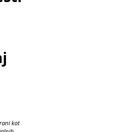
aj
rani kot
valnih