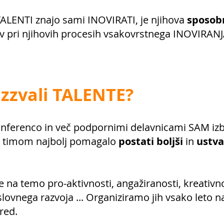
ALENTI znajo sami INOVIRATI, je njihova
sposob
ov pri njihovih procesih vsakovrstnega INOVIRANJ
izzvali TALENTE?
nferenco in več podpornimi delavnicami SAM izb
M timom najbolj pomagalo
postati boljši
in
ustva
e na temo pro-aktivnosti, angažiranosti, kreativno
slovnega razvoja ... Organiziramo jih vsako leto n
red.