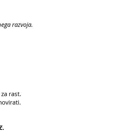
nega razvoja.
za rast.
ovirati.
č.