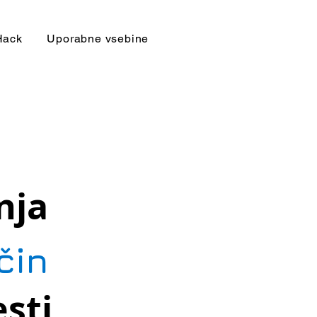
Hack
Uporabne vsebine
nja
čin
esti