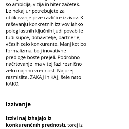
so ambicija, vizija in hiter začetek.
Le nekaj ur potrebujete za
oblikovanje prve različice izzivov. K
reševanju konkretnih izzivov lahko
poleg lastnih ključnih ljudi povabite
tudi kupce, dobavitelje, partnerje,
včasih celo konkurente. Manj kot bo
formalizma, bolj inovativne
predloge boste prejeli. Podrobno
načrtovanje ima v tej fazi resnično
zelo majhno vrednost. Najprej
razmislite, ZAKAJ in KAJ, šele nato
KAKO.
Izzivanje
Izzivi naj izhajajo iz
konkurenčnih prednosti
, torej iz