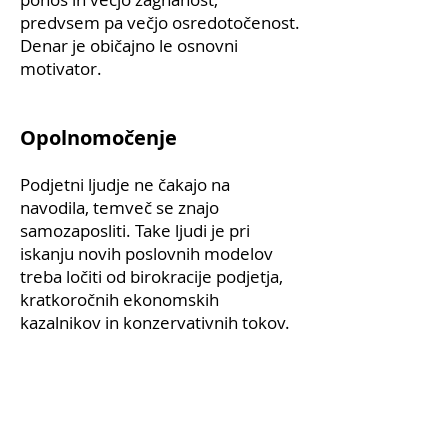
predvsem pa večjo osredotočenost.
Denar je običajno le osnovni
motivator.
Opolnomočenje
Podjetni ljudje ne čakajo na
navodila, temveč se znajo
samozaposliti. Take ljudi je pri
iskanju novih poslovnih modelov
treba ločiti od birokracije podjetja,
kratkoročnih ekonomskih
kazalnikov in konzervativnih tokov.
Tisto, kar potrebujejo, je hiter
dostop do internih sponzorjev in
vodij ter odprto in konstruktivno
komunikacijo. Odgovornost, ki so jo
prevzeli, kompenzirajte z različnimi