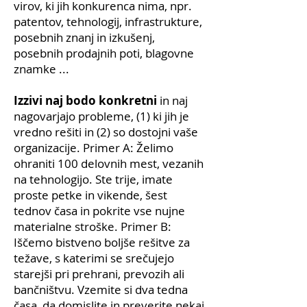
virov, ki jih konkurenca nima, npr.
patentov, tehnologij, infrastrukture,
posebnih znanj in izkušenj,
posebnih prodajnih poti, blagovne
znamke ...
Izzivi naj bodo konkretni
in naj
nagovarjajo probleme, (1) ki jih je
vredno rešiti in (2) so dostojni vaše
organizacije. Primer A: Želimo
ohraniti 100 delovnih mest, vezanih
na tehnologijo. Ste trije, imate
proste petke in vikende, šest
tednov časa in pokrite vse nujne
materialne stroške. Primer B:
Iščemo bistveno boljše rešitve za
težave, s katerimi se srečujejo
starejši pri prehrani, prevozih ali
bančništvu. Vzemite si dva tedna
časa, da domislite in preverite nekaj