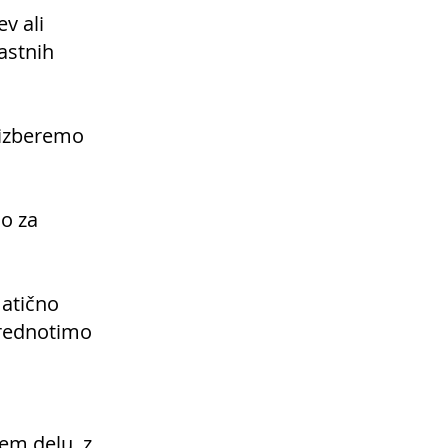
v ali
astnih
, izberemo
no za
matično
vrednotimo
em delu, z