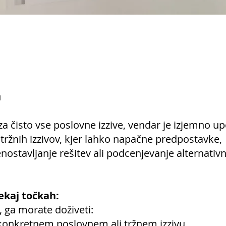
a
za čisto vse poslovne izzive, vendar je izjemno u
ržnih izzivov, kjer lahko napačne predpostavke,
nostavljanje rešitev ali podcenjevanje alternativn
ekaj točkah:
, ga morate doživeti:
 konkretnem poslovnem ali tržnem izzivu.