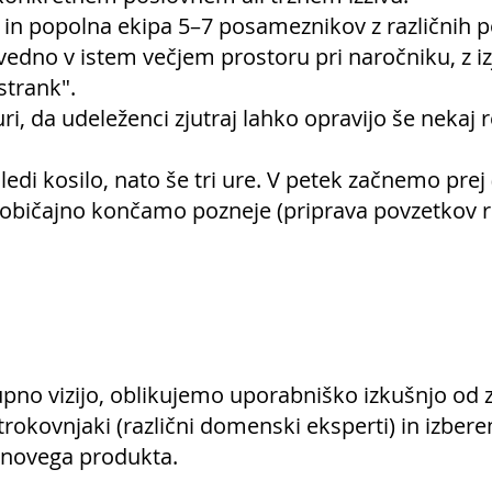
in popolna ekipa 5–7 posameznikov z različnih p
o vedno v istem večjem prostoru pri naročniku, z 
 strank".
i, da udeleženci zjutraj lahko opravijo še nekaj 
edi kosilo, nato še tri ure. V petek začnemo prej 
 in običajno končamo pozneje (priprava povzetkov 
pno vizijo, oblikujemo uporabniško izkušnjo od 
rokovnjaki (različni domenski eksperti) in izbere
 novega produkta.