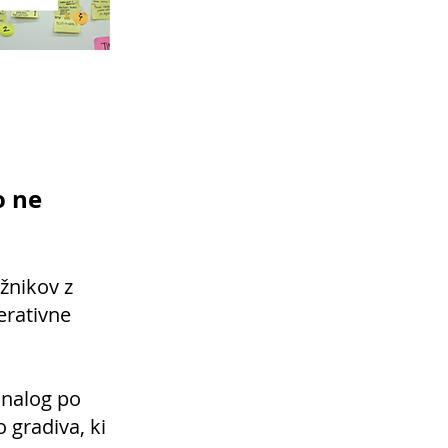
o ne
žnikov z
perativne
 nalog po
 gradiva, ki