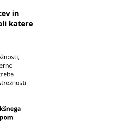
ev in
li katere
ožnosti,
merno
treba
streznosti
ikšnega
topom