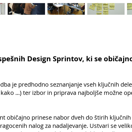
spešnih Design Sprintov, ki se običajn
ba je predhodno seznanjanje vseh ključnih dele
, kako ...) ter izbor in priprava najboljše možne o
t običajno prinese nabor dveh do štirih ključnih
ragocenih nalog za nadaljevanje. Ustvari se veliko