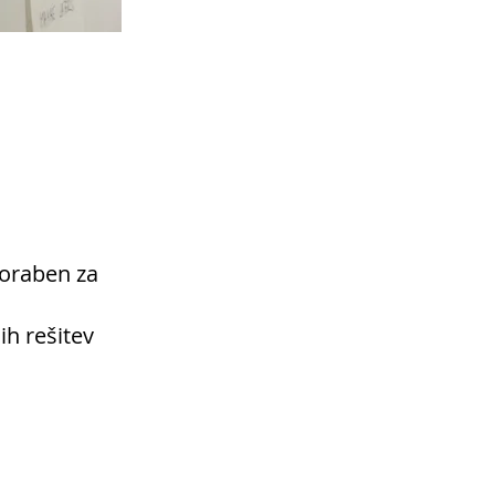
poraben za
ih rešitev