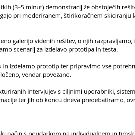
tkih (3–5 minut) demonstracij že obstoječih rešite
ajo pri moderiranem, štirikoračnem skiciranju l
no galerijo videnih rešitev, o njih razpravljamo
amo scenarij za izdelavo prototipa in testa.
 in izdelamo prototip ter pripravimo vse potreb
 ločeno, vendar povezano.
uriranih intervjujev s ciljnimi uporabniki, siste
macije ter jih ob koncu dneva predebatiramo, o
ški način s poudarkom na individualnem in timsk