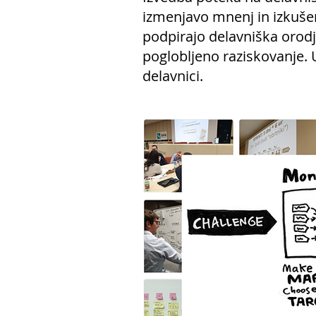
izmenjavo mnenj in izkušen
podpirajo delavniška orodja
poglobljeno raziskovanje. 
delavnici.