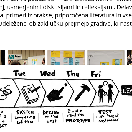
j, usmerjenimi diskusijami in refleksijami. Dela
, primeri iz prakse, priporočena literatura in vs
Udeleženci ob zaključku prejmejo gradivo, ki nas