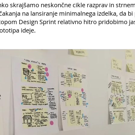
hko skrajšamo neskončne cikle razprav in strn
akanja na lansiranje minimalnega izdelka, da bi pr
istopom Design Sprint relativno hitro pridobimo j
totipa ideje.