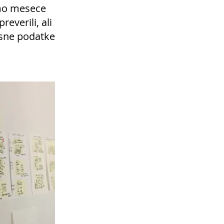
emo mesece
everili, ali
asne podatke