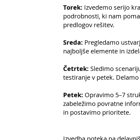
Torek:
Izvedemo serijo kra
podrobnosti, ki nam pomag
predlogov rešitev.
Sreda:
Pregledamo ustvarje
najboljše elemente in izdel
Četrtek:
Sledimo scenariju
testiranje v petek. Delamo
Petek:
Opravimo 5–7 strukt
zabeležimo povratne infor
in postavimo prioritete.
Izvedba poteka na delavni