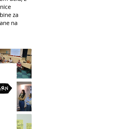
vnice
ebine za
tane na