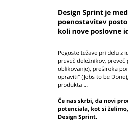
Design Sprint je me
poenostavitev postop
koli nove poslovne i
Pogoste težave pri delu z i
preveč deležnikov, preveč
oblikovanje), preširoka po
opraviti" (Jobs to be Done
produkta …
Če nas skrbi, da novi pr
potenciala, kot si želimo
Design Sprint.