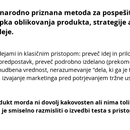
dnarodno priznana metoda za pospešit
ka oblikovanja produkta, strategije a
deje.
dejami in klasičnim pristopom: preveč idej in pril
 predpostavk, preveč podrobno izdelano (preko
nudbena vrednost, nerazumevanje "dela, ki ga je 
), izvajanje marketinga pred potrjevanjem tržne u
odukt morda ni dovolj kakovosten ali nima tol
, je smiselno razmisliti o izvedbi testa s pris