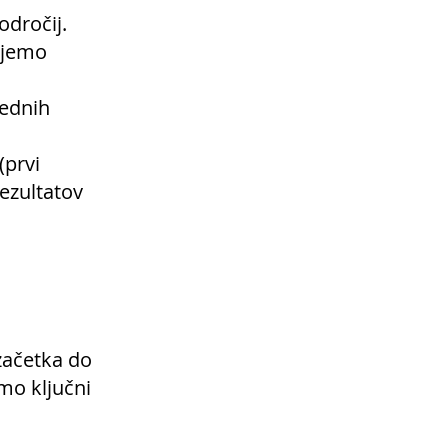
odročij.
izjemo
rednih
(prvi
rezultatov
začetka do
mo ključni